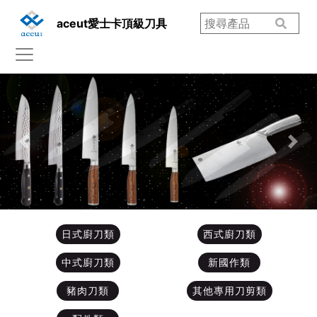
aceut愛士卡頂級刀具
Previous
Nex
日式廚刀類
西式廚刀類
中式廚刀類
新國作類
豬肉刀類
其他專用刀剪類