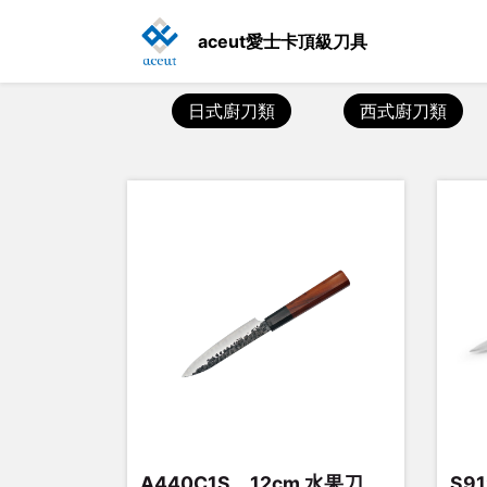
aceut愛士卡頂級刀具
日式廚刀類
西式廚刀類
A440C1S、12cm 水果刀
S9