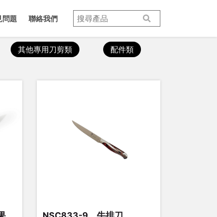
見問題
聯絡我們
其他專用刀剪類
配件類
果
NSC833-9、牛排刀