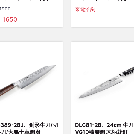
 1900
來電洽詢
. 1650
C389-2BJ、劍形牛刀/切
DLC81-2B、24cm 牛刀 
刀/大馬士革鋼廚
VG10積層鋼 木柄花釘