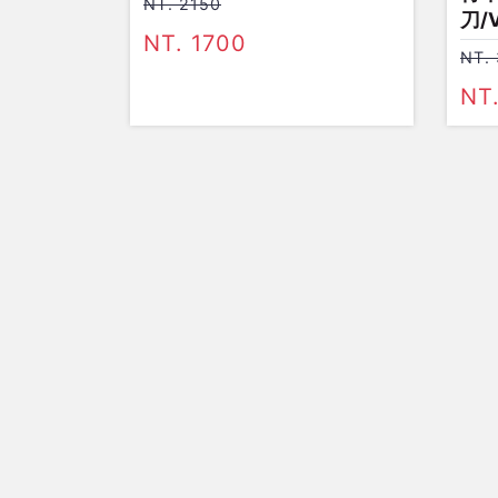
NT. 2150
刀/
NT. 1700
NT.
NT