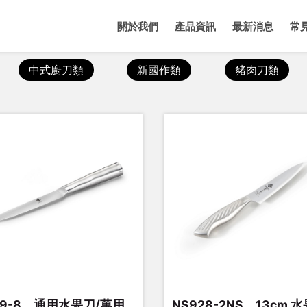
關於我們
產品資訊
最新消息
常
中式廚刀類
新國作類
豬肉刀類
19-8、通用水果刀/萬用
NS928-2NS、13cm 水