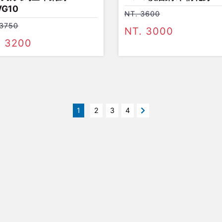
VG10
NT. 3600
 3750
NT. 3000
. 3200
1
2
3
4