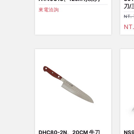
刀/
來電洽詢
NT.
NT
DHC80-2N、20CM 牛刀
NS