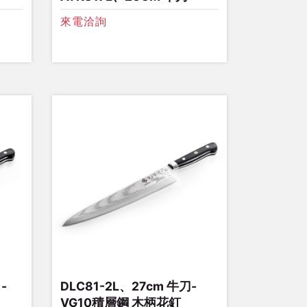
來電洽詢
-
DLC81-2L、27cm 牛刀-
VG10積層鋼 木柄花釘